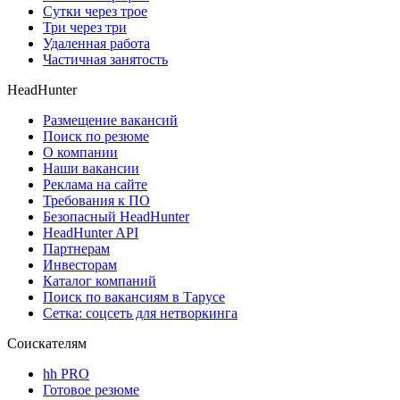
Сутки через трое
Три через три
Удаленная работа
Частичная занятость
HeadHunter
Размещение вакансий
Поиск по резюме
О компании
Наши вакансии
Реклама на сайте
Требования к ПО
Безопасный HeadHunter
HeadHunter API
Партнерам
Инвесторам
Каталог компаний
Поиск по вакансиям в Тарусе
Сетка: соцсеть для нетворкинга
Соискателям
hh PRO
Готовое резюме