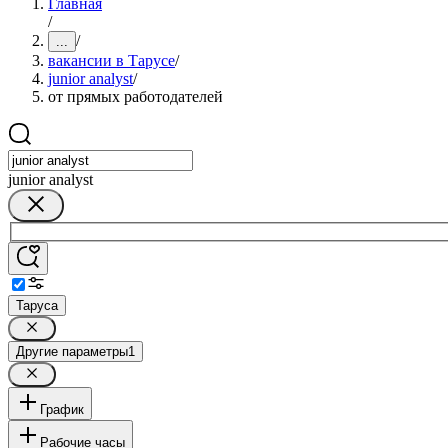
Главная
/
/
...
вакансии в Тарусе
/
junior analyst
/
от прямых работодателей
junior analyst
Таруса
Другие параметры
1
График
Рабочие часы