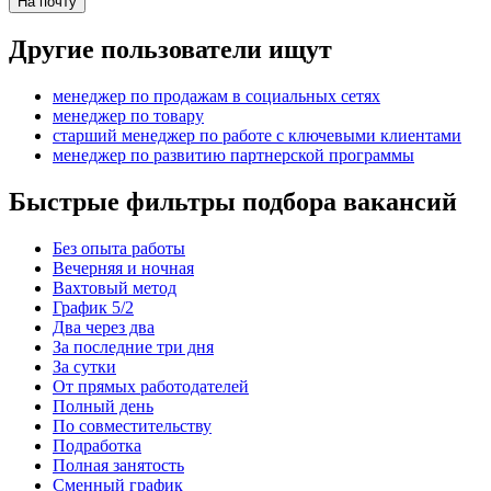
На почту
Другие пользователи ищут
менеджер по продажам в социальных сетях
менеджер по товару
старший менеджер по работе с ключевыми клиентами
менеджер по развитию партнерской программы
Быстрые фильтры подбора вакансий
Без опыта работы
Вечерняя и ночная
Вахтовый метод
График 5/2
Два через два
За последние три дня
За сутки
От прямых работодателей
Полный день
По совместительству
Подработка
Полная занятость
Сменный график