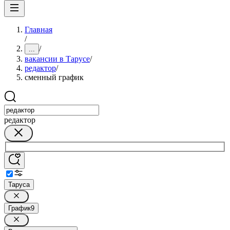
Главная
/
/
...
вакансии в Тарусе
/
редактор
/
сменный график
редактор
Таруса
График
9